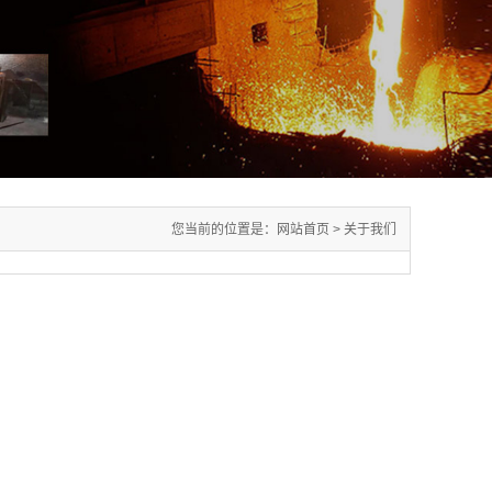
您当前的位置是：
网站首页
>
关于我们