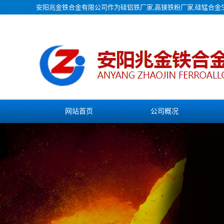
安阳兆金铁合金有限公司作为
硅铝铁厂家
,高镁铁粉厂家,硅锰合
网站首页
公司概况