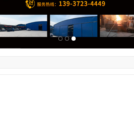
Previous slide
Next slide