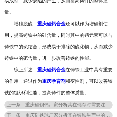
易成型，减少缺陷的产生，从而提高铸件的整体质
量。
增硅脱硫：
重庆硅钙合金
还可以作为增硅剂使
用，提高铸铁中的硅含量，同时其中的钙元素可以与
铸铁中的硫结合，形成易于排除的硫化物，从而减少
铸铁中的硫含量，进一步改善铸铁的性能。
综上所述，
重庆硅钙合金
在铸铁工业中具有重要
的作用，通过作为
重庆孕育剂
和变性剂，可以改善铸
铁的组织和性能，提高铸件的整体质量。
上一条：重庆硅钡钙厂家分析其在储存时需要注意的条件
下一条：重庆硅铁球厂家分析其在铸铁生产中的应用