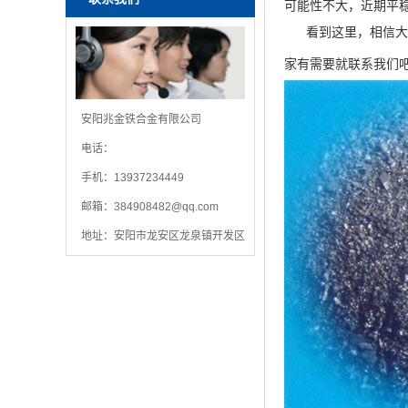
可能性不大，近期平
看到这里，相信大家
家有需要就联系我们
安阳兆金铁合金有限公司
电话：
手机：13937234449
邮箱：
384908482@qq.com
地址：安阳市龙安区龙泉镇开发区