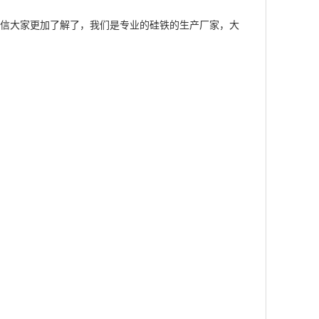
信大家更加了解了，我们是专业的硅铁的生产厂家，大