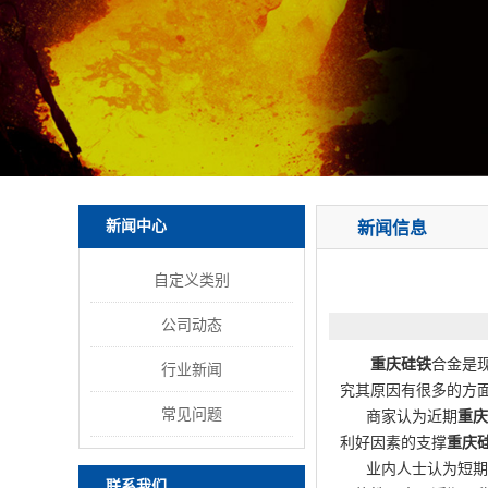
新闻中心
新闻信息
自定义类别
公司动态
重庆硅铁
合金是
行业新闻
究其原因有很多的方
常见问题
商家认为近期
重庆
利好因素的支撑
重庆
业内人士认为短期内
联系我们