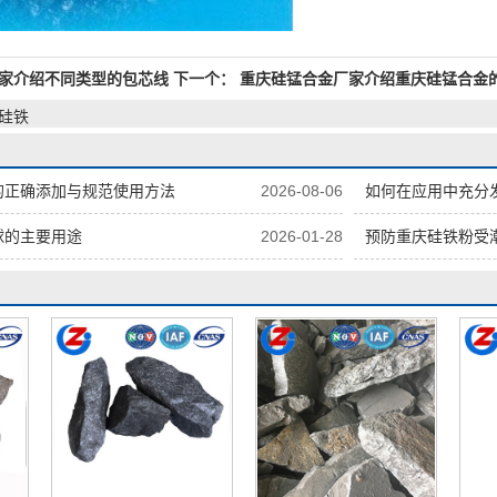
家介绍不同类型的包芯线
下一个：
重庆硅锰合金厂家介绍重庆硅锰合金
,硅铁
的正确添加与规范使用方法
2026-08-06
如何在应用中充分
球的主要用途
2026-01-28
预防重庆硅铁粉受