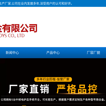
金生产厂家,公司在业内发展多年,深受用户的认可和好评。
新闻中心
产品中心
厂容厂貌