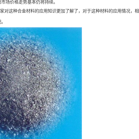
稳市场价格走势基本仍将持续。
对这种合金材料的应用知识更加了解了，对于这种材料的应用情况，相
吧。