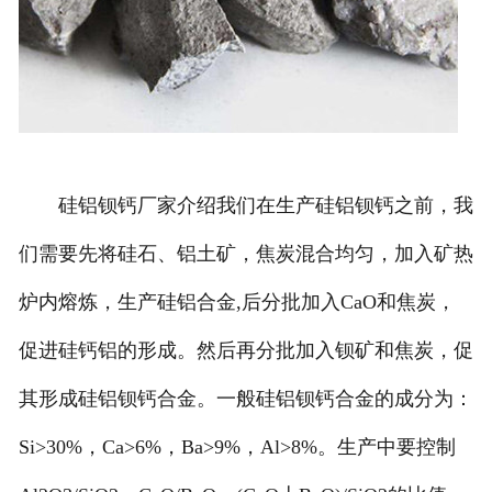
硅铝钡钙厂家介绍我们在生产硅铝钡钙之前，我
们需要先将硅石、铝土矿，焦炭混合均匀，加入矿热
炉内熔炼，生产硅铝合金,后分批加入CaO和焦炭，
促进硅钙铝的形成。然后再分批加入钡矿和焦炭，促
其形成硅铝钡钙合金。一般硅铝钡钙合金的成分为：
Si>30%，Ca>6%，Ba>9%，Al>8%。生产中要控制