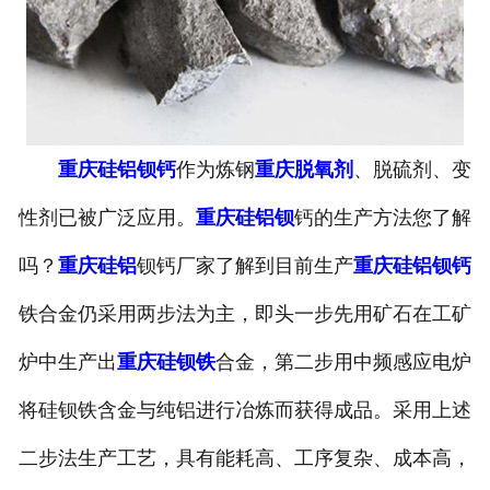
重庆硅铝钡钙
作为炼钢
重庆脱氧剂
、脱硫剂、变
性剂已被广泛应用。
重庆硅铝钡
钙的生产方法您了解
吗？
重庆硅铝
钡钙厂家了解到目前生产
重庆硅铝钡钙
铁合金仍采用两步法为主，即头一步先用矿石在工矿
炉中生产出
重庆硅钡铁
合金，第二步用中频感应电炉
将硅钡铁含金与纯铝进行冶炼而获得成品。采用上述
二步法生产工艺，具有能耗高、工序复杂、成本高，