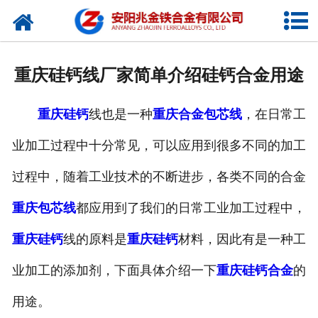
网站首页
公司概况
重庆硅钙线厂家简单介绍硅钙合金用途
新闻中心
重庆硅钙
线也是一种
重庆合金包芯线
，在日常工
产品中心
业加工过程中十分常见，可以应用到很多不同的加工
厂容厂貌
过程中，随着工业技术的不断进步，各类不同的合金
视频中心
重庆包芯线
都应用到了我们的日常工业加工过程中，
联系我们
重庆硅钙
线的原料是
重庆硅钙
材料，因此有是一种工
业加工的添加剂，下面具体介绍一下
重庆硅钙合金
的
用途。