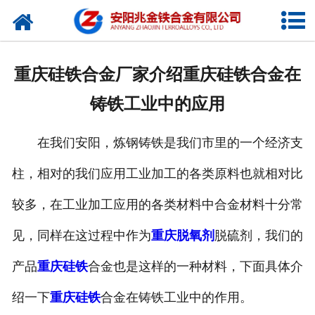
网站首页
公司概况
重庆硅铁合金厂家介绍重庆硅铁合金在
新闻中心
铸铁工业中的应用
产品中心
在我们安阳，炼钢铸铁是我们市里的一个经济支
厂容厂貌
柱，相对的我们应用工业加工的各类原料也就相对比
视频中心
较多，在工业加工应用的各类材料中合金材料十分常
联系我们
见，同样在这过程中作为
重庆脱氧剂
脱硫剂，我们的
产品
重庆硅铁
合金也是这样的一种材料，下面具体介
绍一下
重庆硅铁
合金在铸铁工业中的作用。