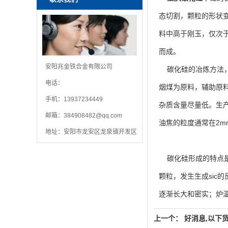
态切割，颗粒的形状
料中高于刚玉，仅次
而成。
安阳兆金铁合金有限公司
碳化硅的冶炼方法，
电话：
烟煤为原料，辅助原
手机：13937234449
杂质含量尽量低。生产
邮箱：
384908482@qq.com
油焦的粒度通常在2m
地址：安阳市龙安区龙泉镇开发区
碳化硅形成的特点是不
颗粒，发生生成sic的反
逐渐长大和密实；炉温
上一个：
好消息,以下