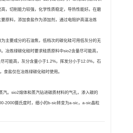
度高，切削能力较强，化学性质稳定，导热性能好。在磨
主要原料，添加食盐作为添加剂，通过电阻炉高温冶炼
碳为主要成分的石油焦，低档次的碳化硅可用低灰分的无
种。冶炼绿碳化硅时要求硅质原料中sio2含量尽可能高，
可能高，灰分含量小于1.2%，挥发分小于12.0%，石
5%，食盐仅在冶炼绿碳化硅时使用。
汽。sio2熔体和蒸汽钻进碳质材料的气孔，渗入碳的
000摄氏度时，细小的b-sic转变为a-sic，a-sic晶粒