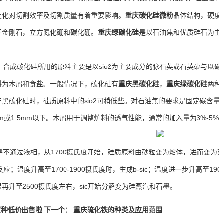
变化对切割效率及切割质量有着重要影响。
重庆碳化硅微粉
晶体结构，硬
于金刚石，立方氮化硼和碳化硼。
重庆绿碳化硅
是以石油焦和优质硅石为
合成碳化硅所用的原料主要是以sio2为主要成分的脉石英或石英砂与以
料为木屑和食盐。一般情况下，碳化硅有
重庆黑碳化硅
，
重庆绿碳化硅
两
黑碳化硅时，硅质原料中的sio2可稍低些。对石油焦的要求是固定碳含量尽
m或1.5mm以下。木屑用于调整炉料的透气性能，通常的加入量为3%-
通过液相，从1700摄氏度开始，硅质原料由砂粒变为熔体，进而变为蒸
应；温度升高至1700-1900摄氏度时，生成b-sic；温度进一步升高至1900-2
再升至2500摄氏度左右，sic开始分解变为硅蒸汽和石墨。
货种低价出售啦
下一个：
重庆硫化铁的种类及应用范围