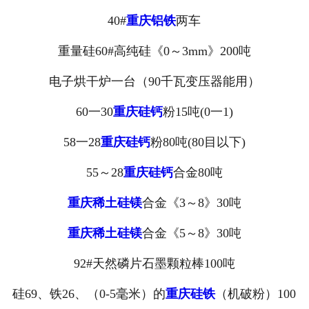
40#
重庆铝铁
两车
重量硅60#高纯硅《0～3mm》200吨
电子烘干炉一台（90千瓦变压器能用）
60一30
重庆硅钙
粉15吨(0一1)
58一28
重庆硅钙
粉80吨(80目以下)
55～28
重庆硅钙
合金80吨
重庆稀土硅镁
合金《3～8》30吨
重庆稀土硅镁
合金《5～8》30吨
92#天然磷片石墨颗粒棒100吨
硅69、铁26、（0-5毫米）的
重庆硅铁
（机破粉）100