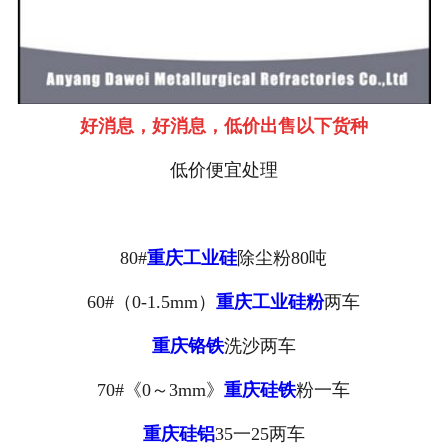
好消息，好消息，低价出售以下货种
低价便宜处理
80#
重庆工业硅
除尘粉80吨
60#（0-1.5mm）
重庆工业硅粉
两车
重庆铬铁
洗沙两车
70#《0～3mm》
重庆硅铁
粉一车
重庆硅铝
35一25两车