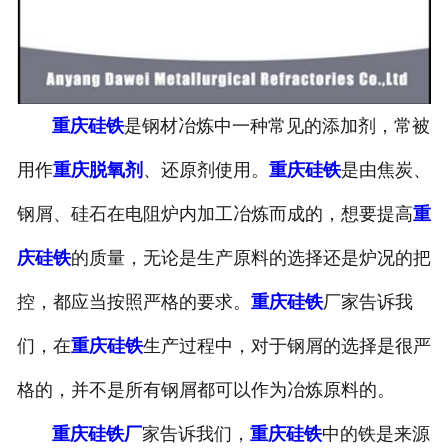
重庆硅铁
是钢材冶炼中一种常见的添加剂，常被
用作
重庆脱氧剂
、还原剂使用。
重庆硅铁
是由焦炭、
钢屑、硅石在电阻炉内加工冶炼而成的，想要提高
重
庆硅铁
的质量，无论是生产原料的选择还是炉况的把
控，都应当按照严格的要求。
重庆硅铁
厂家告诉我
们，在
重庆硅铁
生产过程中，对于钢屑的选择是很严
格的，并不是所有钢屑都可以作为冶炼原料的。
重庆硅铁厂
家告诉我们，
重庆硅铁
中的铁是来源