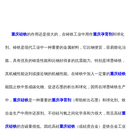
重庆孕育剂
重庆兆金铁合金
重庆硅铁
的作用还是很大的，在铸铁工业中用作
重庆孕育剂
和球化
重庆铝铁
剂。铸铁是现代工业中一种重要的金属材料，它比钢便宜，容易熔化冶
重庆硅铝铁
炼，具有优良的铸造性能和比钢好得多的抗震能力。特别是球墨铸铁，
重庆硅钡钙
其机械性能达到或接近钢的机械性能。在铸铁中加入一定量的
重庆硅铁
重庆稀土硅镁
能阻止铁中形成碳化物、促进石墨的析出和球化，因而在球墨铸铁生产
中，
重庆硅铁
是一种重要的
重庆孕育剂
（帮助析出石墨）和球化剂。铁
重庆硅铝钡钙
合金生产中用作还原剂。不但硅与氧之间化学亲和力很大，而且高硅
重
重庆硅铝钡
庆硅铁
的含碳量很低。因此高硅
重庆硅铁
（或硅质合金）是铁合金工业
重庆硫化铁