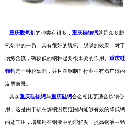
重庆孕育剂
重庆兆金铁合金
重庆脱氧剂
的种类有很多，
重庆硅钡钙
就是众多脱
重庆铝铁
氧剂中的一员，具有很好的脱氧，脱磷的效果，对于
重庆硅铝铁
冶炼含硫，磷较低的钢种起要很重要的作用。
重庆硅
重庆硅钡钙
钡钙
是一种脱氧剂，并且在钢制作行业中有着广阔的
发展前景。
重庆稀土硅镁
其实
重庆硅钡钙
与
重庆硅钙
合金相比更适合炼钢使
重庆硅铝钡钙
用，这是由于钡在炼钢温度范围内能够有效的降低钙
重庆硅铝钡
的蒸气压，增加钙在钢液中的溶解度，提高钢液中钙
重庆硫化铁